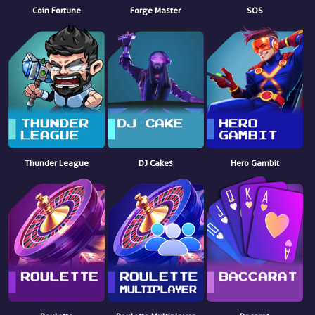
Coin Fortune
Forge Master
SOS
Thunder League
DJ Cakes
Hero Gambit