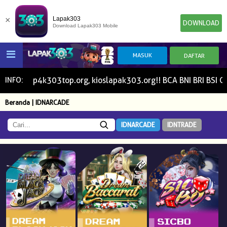
×
Lapak303
DOWNLOAD
Download Lapak303 Mobile
HOME
AMI l4p4k303top.org, kioslapak303.org!! BCA BNI BRI BSI
INFO:
Beranda | IDNARCADE
POKER
SLOT GAME
IDN E-LOTTERY
IDNARCADE
IDNTRADE
NEW
NEW
SPORTBOOK
LIVE CASINO
IDNLIVE
NEW
TOGEL
ESPORTS
ARCADE
NEW
NEW
NEW
TEMBAK IKAN
IDNRAFFLE
IDNTRADE