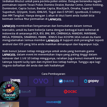
sediakan khusus untuk para pecinta poker online. Dengan beraneka ragam
permainan seperti Texas Poker, Domino Dealer, Bandar Ceme, Ceme Keliling,
Dominobet, Capsa Susun, Bandar Capsa, Blackjack, Omaha, Super10,
© Copyright 2026 lapak303star.org - All right reserved | 18+
Superbull, QQspirit, Slots, IDNLIVE, Togel dan E-SPORT, sportbook, E-lottery
dan MM Tangkas. Hanya dengan 1 akun di situs kami anda sudah bisa
bermain semua fitur permainan di
LAPAK303.
memberikan kenyamanan dan kemudahan dalam semua
LAPAK303
transaksi, untuk itu kami bekerja sama dengan berbagai bank terkenal di
indonesia di antaranya BCA, BSI, BNI, BRI, CIMBNIAGA, MANDIRI, MAYBANK,
MEGA, PERMATA, SINARMAS, PANIN , JENIUS Dan KOSPIN JASA selain itu Kami
mengutamakan semua member
di support oleh perangkat seperti
LAPAK303
android dan IOS yang bisa anda mainkan dimanapun dan kapanpun saja.
Raih bonus jutaan setiap minggunya untuk anda yang bermain game
, dalam event ini menentukan siapa yang paling tinggi dalam
LAPAK303
turnover dari 1 s/d 10 setiap minggunya, rasakan juga bonus menarik kami
lainnya seperti lucky spin dan mysteri box setiap harinya. Tunggu apa lagi
segera daftarkan diri anda dan raih hadiahnya!
Cara Pembayaran: